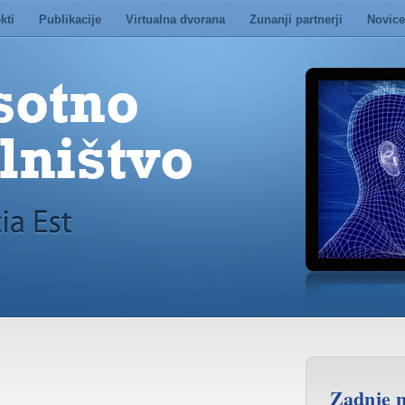
kti
Publikacije
Virtualna dvorana
Zunanji partnerji
Novice
Zadnje n