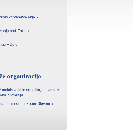
oritev konference Algo »
vanje prof. Trčka »
Mraza v Delu »
če organizacije
čunalništvo in informatiko, Univerza v
ljana, Slovenija
 na Primorskem, Koper, Slovenija