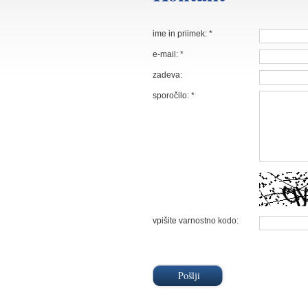
ime in priimek: *
e-mail: *
zadeva:
sporočilo: *
vpišite varnostno kodo:
Pošlji